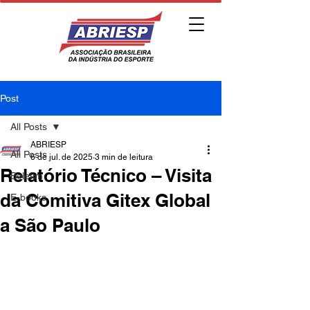
Post
All Posts
ABRIESP
All Posts
6 de jul. de 2025
3 min de leitura
Relatório Técnico – Visita
Boletim
da Comitiva Gitex Global
E-books
a São Paulo